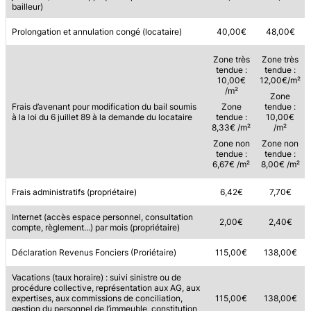
bailleur)
Prolongation et annulation congé (locataire)
40,00€
48,00€
Zone très
Zone très
tendue :
tendue :
10,00€
12,00€/m²
/m²
Zone
Frais d’avenant pour modification du bail soumis
Zone
tendue :
à la loi du 6 juillet 89 à la demande du locataire
tendue :
10,00€
8,33€ /m²
/m²
Zone non
Zone non
tendue :
tendue :
6,67€ /m²
8,00€ /m²
Frais administratifs (propriétaire)
6,42€
7,70€
Internet (accès espace personnel, consultation
2,00€
2,40€
compte, règlement...) par mois (propriétaire)
Déclaration Revenus Fonciers (Proriétaire)
115,00€
138,00€
Vacations (taux horaire) : suivi sinistre ou de
procédure collective, représentation aux AG, aux
expertises, aux commissions de conciliation,
115,00€
138,00€
gestion du personnel de l’immeuble, constitution