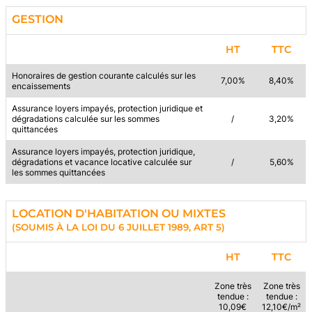
GESTION
HT
TTC
Honoraires de gestion courante calculés sur les
7,00%
8,40%
encaissements
Assurance loyers impayés, protection juridique et
dégradations calculée sur les sommes
/
3,20%
quittancées
Assurance loyers impayés, protection juridique,
dégradations et vacance locative calculée sur
/
5,60%
les sommes quittancées
LOCATION D'HABITATION OU MIXTES
(SOUMIS À LA LOI DU 6 JUILLET 1989, ART 5)
HT
TTC
Zone très
Zone très
tendue :
tendue :
10,09€
12,10€/m²