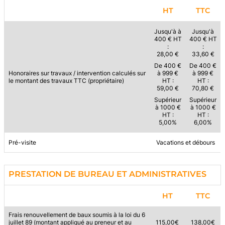
HT
TTC
Jusqu'à à
Jusqu'à
400 € HT
400 € HT
:
:
28,00 €
33,60 €
De 400 €
De 400 €
Honoraires sur travaux / intervention calculés sur
à 999 €
à 999 €
le montant des travaux TTC (propriétaire)
HT :
HT :
59,00 €
70,80 €
Supérieur
Supérieur
à 1000 €
à 1000 €
HT :
HT :
5,00%
6,00%
Pré-visite
Vacations et débours
PRESTATION DE BUREAU ET ADMINISTRATIVES
HT
TTC
Frais renouvellement de baux soumis à la loi du 6
juillet 89 (montant appliqué au preneur et au
115,00€
138,00€