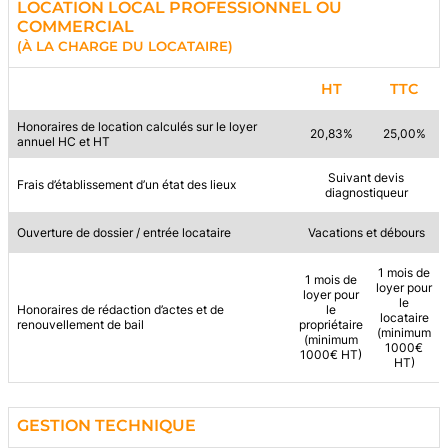
LOCATION LOCAL PROFESSIONNEL OU
COMMERCIAL
(À LA CHARGE DU LOCATAIRE)
HT
TTC
Honoraires de location calculés sur le loyer
20,83%
25,00%
annuel HC et HT
Suivant devis
Frais d’établissement d’un état des lieux
diagnostiqueur
Ouverture de dossier / entrée locataire
Vacations et débours
1 mois de
1 mois de
loyer pour
loyer pour
le
Honoraires de rédaction d’actes et de
le
locataire
renouvellement de bail
propriétaire
(minimum
(minimum
1000€
1000€ HT)
HT)
GESTION TECHNIQUE