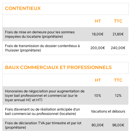
CONTENTIEUX
HT
TTC
Frais de mise en demeure pour les sommes
18,00€
21,60€
impayées du locataire (propriétaire)
Frais de transmission du dossier contentieux à
200,00€
240,00€
l’huissier (propriétaire)
BAUX COMMERCIAUX ET PROFESSIONNELS
HT
TTC
Honoraires de négociation pour augmentation de
loyer bail professionnel et commercial (sur le
10%
12%
loyer annuel HC et HT)
Frais d’avenant ou de résiliation anticipée d’un
Vacations et débours
bail commercial ou professionnel (locataire)
Frais de déclaration TVA par trimestre et par lot
80,00€
96,00€
(propriétaire)