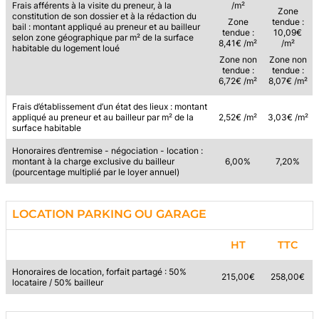
Frais afférents à la visite du preneur, à la
/m²
Zone
constitution de son dossier et à la rédaction du
Zone
tendue :
bail : montant appliqué au preneur et au bailleur
tendue :
10,09€
selon zone géographique par m² de la surface
8,41€ /m²
/m²
habitable du logement loué
Zone non
Zone non
tendue :
tendue :
6,72€ /m²
8,07€ /m²
Frais d’établissement d’un état des lieux : montant
appliqué au preneur et au bailleur par m² de la
2,52€ /m²
3,03€ /m²
surface habitable
Honoraires d’entremise - négociation - location :
montant à la charge exclusive du bailleur
6,00%
7,20%
(pourcentage multiplié par le loyer annuel)
LOCATION PARKING OU GARAGE
HT
TTC
Honoraires de location, forfait partagé : 50%
215,00€
258,00€
locataire / 50% bailleur